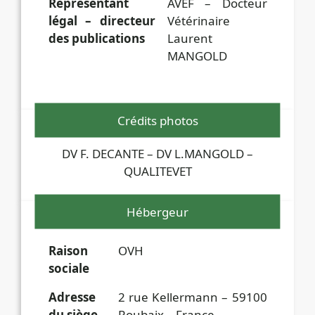
Représentant
AVEF – Docteur
légal – directeur
Vétérinaire
des publications
Laurent
MANGOLD
Crédits photos
DV F. DECANTE – DV L.MANGOLD –
QUALITEVET
Hébergeur
Raison
OVH
sociale
Adresse
2 rue Kellermann – 59100
du siège
Roubaix – France