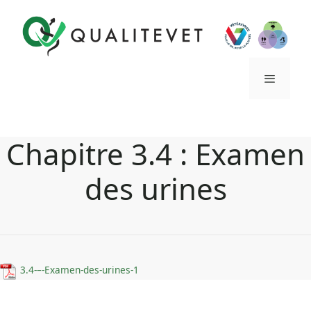
Aller
au
contenu
Menu
Chapitre 3.4 : Examen
des urines
3.4-–-Examen-des-urines-1